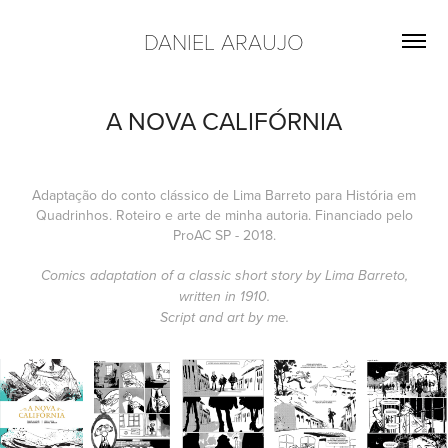
DANIEL ARAUJO
A NOVA CALIFÓRNIA
Adaptação do conto clássico de Lima Barreto para História em
Quadrinhos. Roteiro e arte de minha autoria. Financiado pelo
ProAC SP - 2018.
Comics adaptation of a classic short story by Lima Barreto,
written in 1910.
Script and art by me.