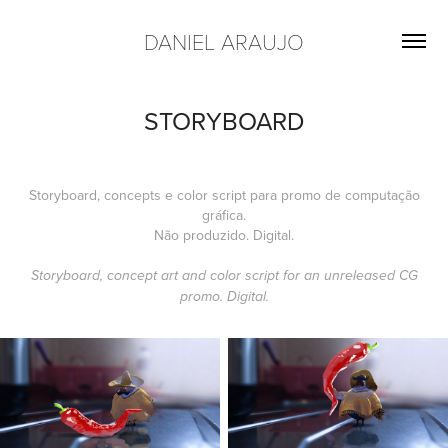
DANIEL ARAUJO
STORYBOARD
Storyboard, concepts e color script para promo de computação
gráfica.
Não produzido. Digital.
Storyboard, concept art and color script for an unreleased CG
promo. Digital.