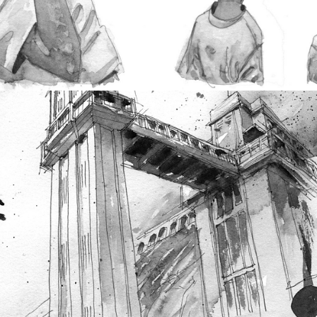
2016
MINHA VIDA É 
UM BLOG 
ABERTO | MY 
LIFE IS AN OPEN 