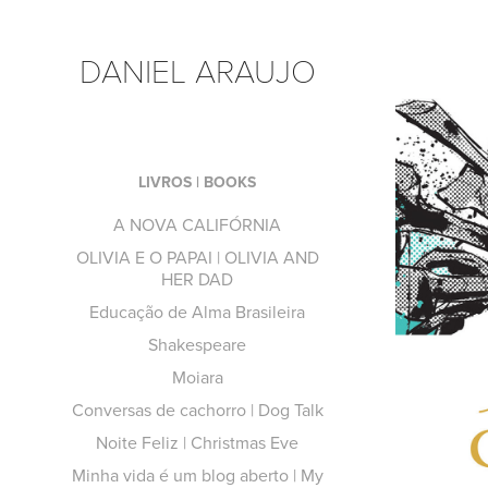
DANIEL ARAUJO
LIVROS | BOOKS
A NOVA CALIFÓRNIA
OLIVIA E O PAPAI | OLIVIA AND
HER DAD
Educação de Alma Brasileira
Shakespeare
Moiara
Conversas de cachorro | Dog Talk
Noite Feliz | Christmas Eve
Minha vida é um blog aberto | My