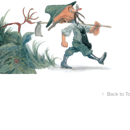
POLICARPO 
QUARESMA
↑
Back to T